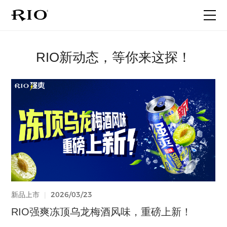
首页
RIO新动态，等你来这探！
关于RIO
产品家族
最新动态
联系我们
2026/06/18
2026/05/20
2026/03/23
2026/03/23
2025/12/30
2025/08/05
2025/05/30
2025/06/25
2026/06/18
2025/06/17
2026/01/27
2025/06/17
代言人官宣
品牌事件
品牌事件
新品上市
新品上市
代言人官宣
品牌事件
新品上市
品牌事件
新品上市
代言人官宣
品牌事件
|
|
|
|
|
|
|
|
|
|
|
|
晚9点，微醺中 | 看子枫如何演绎微醺
一个人的旅行，就很微醺啊！
强爽520｜给真心话一个台阶
RIO强爽冻顶乌龙梅酒风味，重磅上新！
不藏了！RIO微醺「柚柚清茶」 全新上市
What？听说闫妮被张兴朝“绑走”了…
关于提前实施新版食品安全国家标准的声明
RIO轻享全新上市｜12度花果香，和闺蜜的小
工厂揭秘 | 一粒玉米是怎么变成强爽的？
全新微醺果冻酒！前所未有的体验！
晚9点，微醺中 | 看子枫如何演绎微醺
一个人的旅行，就很微醺啊！
酒