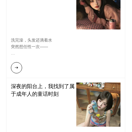
罗斯又在大喊"WE WERE ON A BREAK"
但我的注意力全在舌尖——
“敬真实的你，敬最好的我们。”她再次举杯。
茉莉香气像少女的裙摆
那一刻，山风拂面，我明白了，最好的照片不是构图完美，
3%酒精刚好够让思绪变得毛茸茸
而是镜头内外，都有那个懂你、并愿意为你捕捉最美瞬间的
人。
洗完澡，头发还滴着水
突然想任性一次——
把空调开到最大
光脚踩在冰凉的地板上
从冰箱捞出一罐冰镇RIO微醺白桃味
"啵"的一声
深夜的阳台上，我找到了属
紫红色的气泡咕噜咕噜冒上来
于成年人的童话时刻
像把整个夏夜的星光都装进了易拉罐
窝进懒人沙发里
随机到一首大学时最爱的歌
3%的酒精悄悄爬上脸颊
原来生活可以这么简单——