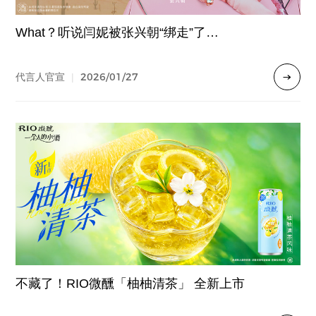
What？听说闫妮被张兴朝“绑走”了…
2026/01/27
代言人官宣
|
不藏了！RIO微醺「柚柚清茶」 全新上市