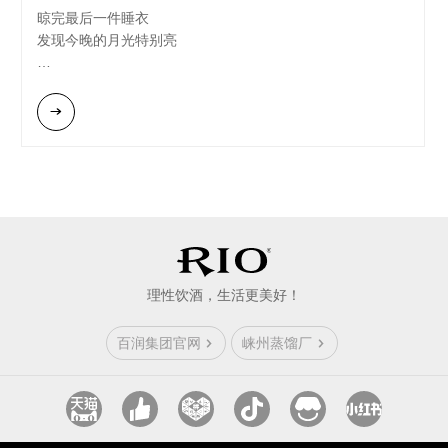
晾完最后一件睡衣
只要一罐微醺
发现今晚的月光特别亮
和一颗愿意取悦自己的心
从冰箱偷渡一罐RIO微醺茉莉青提味
悄悄溜到阳台上
金属拉环"咔"的轻响
像打开了一个只属于我的秘密花园
晚风把刘海吹得乱七八糟
抿一口甜甜的气泡酒
突然想起十八岁时
也曾在宿舍天台这样偷喝汽水
理性饮酒，生活更美好！
只不过现在
3%的酒精比当年更懂我
百润集团官网
崃州蒸馏厂
让心事变成可以下酒的故事
让独处变成最浪漫的约会