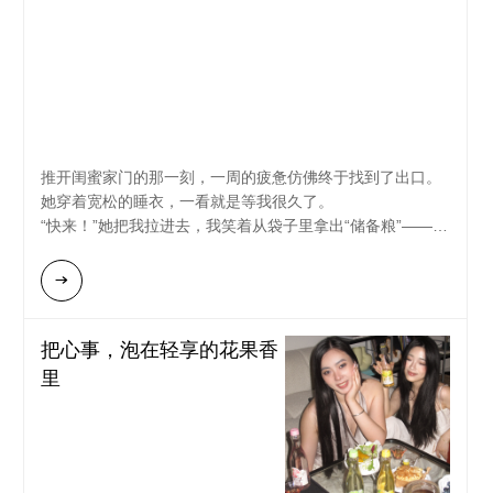
推开闺蜜家门的那一刻，一周的疲惫仿佛终于找到了出口。
她穿着宽松的睡衣，一看就是等我很久了。
“快来！”她把我拉进去，我笑着从袋子里拿出“储备粮”——几
瓶冰好的RIO轻享。“老规矩，白桃是你的。”我把那瓶粉粉的
递给她，自己开了青桂味的。
“咔嚓——”开瓶声像是我们姐妹时光的专属BGM。我深深喝
了一口，冰凉的白桃香气瞬间包裹了舌尖，那些细密的小气
把心事，泡在轻享的花果香
泡温柔地炸开，带走了一整天的烦躁。酒精感很轻，像一阵
里
恰到好处的微风，只为了让心情更松弛。
我们窝在沙发里，脚翘在茶几上。从吐槽老板的奇葩要求，
到八卦同事的新恋情，再到回忆大学时一起在操场喝酒撒疯
的傻样子……话题东拉西扯，笑声一阵接着一阵。