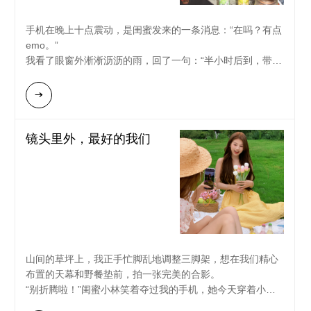
她抿着嘴笑，脸颊泛起淡淡的红晕，晃了晃手里的罐子：“还
手机在晚上十点震动，是闺蜜发来的一条消息：“在吗？有点
是喜欢这个，又好看又好喝，没负担，又感觉轻飘飘的，很
emo。”
舒服。”“对啊，”我举起杯子和她轻轻一碰，发出清脆的响
我看了眼窗外淅淅沥沥的雨，回了一句：“半小时后到，带上
声，那一刻，房间里充满了水果的清甜和我们的笑声。RIO
我的急救箱。”
轻享，闺蜜间感情促进最好的利器~
她知道我说的“急救箱”是什么。到她家时，她穿着睡衣，眼
睛有点红，像只可怜的小兔子。我没多问，只是从湿漉漉的
背包里拿出两瓶RIO轻享。
镜头里外，最好的我们
“尝尝这个，”我递给她一瓶，“专治各种不开心。”
我们盘腿坐在地毯上，背靠着沙发。她没有立刻倾诉，只是
小口小口地喝着。清甜的花果香味道，柔和地打开心扉。直
到暖意爬上脸颊，她才开始断断续续地讲起工作的委屈和感
情的困惑。
我没有给出太多建议，只是安静地听着。RIO轻享的妙处就
山间的草坪上，我正手忙脚乱地调整三脚架，想在我们精心
在于此——它的酒精度刚好够让情绪松弛，卸下防备，又不
布置的天幕和野餐垫前，拍一张完美的合影。
会让人失控大哭。它像一层柔软的保护罩，包裹着这个脆弱
“别折腾啦！”闺蜜小林笑着夺过我的手机，她今天穿着小碎
的夜晚。
花裙，像个专业的野外导演。“我来。你呀，就负责当好我的
“其实也没什么大不了的，”她说完后，自己笑了，又开了一