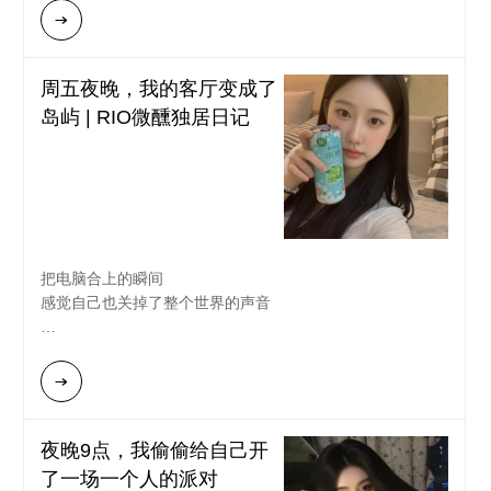
模特。”
罐青桂风味小酒，“就是需要这么一下。谢谢你过来。”
阳光透过树叶洒下光斑，她指挥着我：“往左一点，对！拿起
窗外的雨还在下，但房间里的空气已经变得轻盈、温暖。我
你那束花，对嘛，这样才自然！”
的“急救箱”里没有药，只有中度的酒精，绵密的气泡，和无
周五夜晚，我的客厅变成了
在她“三、二、一”的倒数声中，我下意识地转头看向她，正
声的陪伴。那一刻我明白，对闺蜜而言，最高级的疗愈，有
岛屿 | RIO微醺独居日记
好捕捉到她为我调整角度时专注又温柔的侧脸。
时不过是陪她一起，安静地喝一杯小酒。
“咔嚓。”
“好啦！快来看！”
我凑过去，屏幕上的我，笑容轻松，眼神明亮，整个画面充
满了夏日的清新感。
把电脑合上的瞬间
“太棒了！你真是我的专属摄影师！”
感觉自己也关掉了整个世界的声音
“那当然，”她得意地拿起自己那瓶RIO轻享，和我用力一碰，
“纪念一下！”
拆开冰箱里冰好的【RIO微醺茉莉青提味】
气泡在玻璃杯里发出"啵"的轻笑
我们并肩坐在折叠椅上，看着远山，小口喝着饮料。樱花的
像给这个普通夜晚按下某个甜蜜开关
香气与白桃的甜美在空气中交织。
“其实，”她忽然说，“我最喜欢刚才偷拍你的那张。”她翻出相
穿着旧睡衣陷进沙发里
册——照片里，我正低头浅笑，准备喝RIO轻享，神情是百
夜晚9点，我偷偷给自己开
投影仪正在放看了十八遍的《老友记》
分百的松弛和真实。
了一场一个人的派对