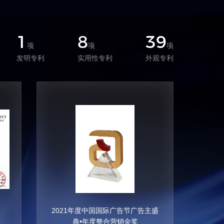
1
8
39
项
项
项
发明专利
实用性专利
外观专利
2021年度中国国际广告节广告主盛
202
典•年度整合营销金奖