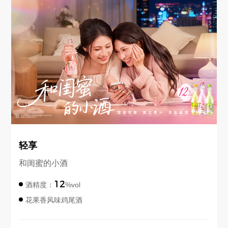
轻享
和闺蜜的小酒
12
酒精度：
%vol
花果香风味鸡尾酒