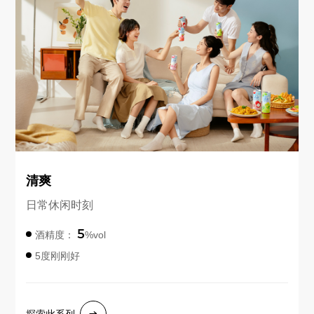
清爽
日常休闲时刻
5
酒精度：
%vol
5度刚刚好
探索此系列