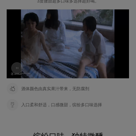
3度微甜超多口味多选择超好喝。
酒体颜色由真实果汁带来，无防腐剂
入口柔和舒适，口感微甜，缤纷多口味选择