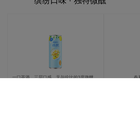
缤纷口味 · 独特微醺
一口茶酒，三层口感，无与伦比的3度微醺体验
春
柚柚清茶风味
查看更多