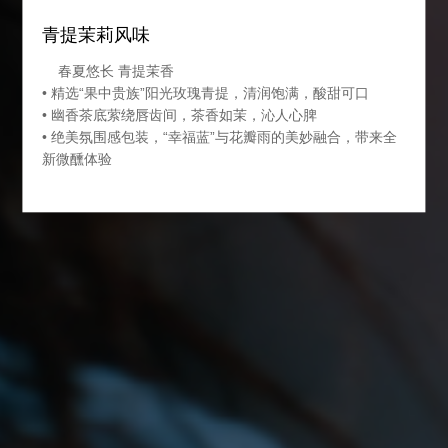
青提茉莉风味
春夏悠长 青提茉香
• 精选“果中贵族”阳光玫瑰青提，清润饱满，酸甜可口
• 幽香茶底萦绕唇齿间，茶香如茉，沁人心脾
• 绝美氛围感包装，“幸福蓝”与花瓣雨的美妙融合，带来全
新微醺体验