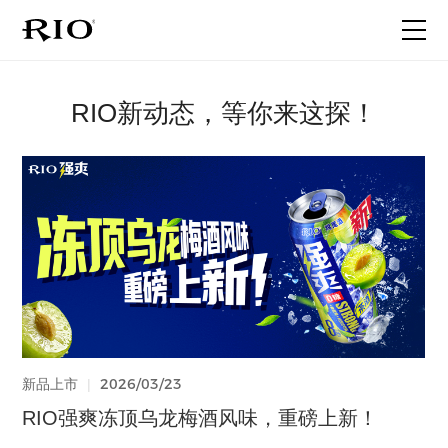
首页
RIO新动态，等你来这探！
关于RIO
产品家族
最新动态
联系我们
2026/06/18
2026/05/20
2026/03/23
2026/03/23
2025/12/30
2025/08/05
2025/05/30
2025/06/25
2026/06/18
2025/06/17
2026/01/27
2025/06/17
代言人官宣
品牌事件
品牌事件
新品上市
新品上市
代言人官宣
品牌事件
新品上市
品牌事件
新品上市
代言人官宣
品牌事件
|
|
|
|
|
|
|
|
|
|
|
|
晚9点，微醺中 | 看子枫如何演绎微醺
一个人的旅行，就很微醺啊！
强爽520｜给真心话一个台阶
RIO强爽冻顶乌龙梅酒风味，重磅上新！
不藏了！RIO微醺「柚柚清茶」 全新上市
What？听说闫妮被张兴朝“绑走”了…
关于提前实施新版食品安全国家标准的声明
RIO轻享全新上市｜12度花果香，和闺蜜的小
工厂揭秘 | 一粒玉米是怎么变成强爽的？
全新微醺果冻酒！前所未有的体验！
晚9点，微醺中 | 看子枫如何演绎微醺
一个人的旅行，就很微醺啊！
酒