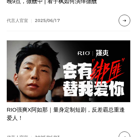
晚9点，微醺中 | 看子枫如何演绎微醺
2025/06/17
代言人官宣
|
RIO强爽X阿如那｜量身定制短剧，反差霸总重逢
爱人！