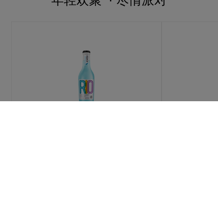
年轻欢聚 · 尽情派对
蓝玫瑰威士忌味
水
查看更多