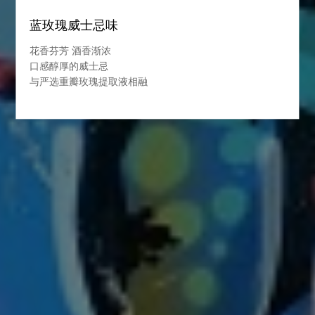
蓝玫瑰威士忌味
花香芬芳 酒香渐浓
口感醇厚的威士忌
与严选重瓣玫瑰提取液相融