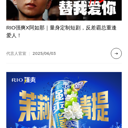
RIO强爽X阿如那｜量身定制短剧，反差霸总重逢
爱人！
2025/06/03
代言人官宣
|