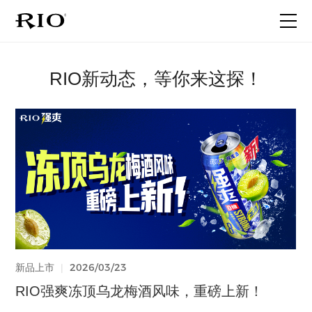
首页
RIO新动态，等你来这探！
关于RIO
产品家族
最新动态
联系我们
2026/06/18
2026/05/20
2026/03/23
2026/03/23
2025/12/30
2025/08/05
2025/05/30
2025/06/25
2026/06/18
2025/06/17
2026/01/27
2025/06/17
代言人官宣
品牌事件
品牌事件
新品上市
新品上市
代言人官宣
品牌事件
新品上市
品牌事件
新品上市
代言人官宣
品牌事件
|
|
|
|
|
|
|
|
|
|
|
|
晚9点，微醺中 | 看子枫如何演绎微醺
一个人的旅行，就很微醺啊！
强爽520｜给真心话一个台阶
RIO强爽冻顶乌龙梅酒风味，重磅上新！
不藏了！RIO微醺「柚柚清茶」 全新上市
What？听说闫妮被张兴朝“绑走”了…
关于提前实施新版食品安全国家标准的声明
RIO轻享全新上市｜12度花果香，和闺蜜的小
工厂揭秘 | 一粒玉米是怎么变成强爽的？
全新微醺果冻酒！前所未有的体验！
晚9点，微醺中 | 看子枫如何演绎微醺
一个人的旅行，就很微醺啊！
酒