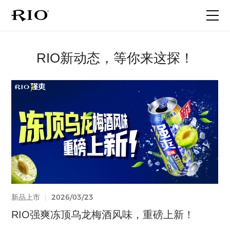
首页
RIO新动态，等你来这探！
关于RIO
产品家族
最新动态
联系我们
2026/06/18
2026/05/20
2026/03/23
2026/03/23
2025/12/30
2025/08/05
2025/05/30
2025/06/25
2026/06/18
2025/06/17
2026/01/27
2025/06/17
代言人官宣
品牌事件
品牌事件
新品上市
新品上市
代言人官宣
品牌事件
新品上市
品牌事件
新品上市
代言人官宣
品牌事件
|
|
|
|
|
|
|
|
|
|
|
|
晚9点，微醺中 | 看子枫如何演绎微醺
一个人的旅行，就很微醺啊！
强爽520｜给真心话一个台阶
RIO强爽冻顶乌龙梅酒风味，重磅上新！
不藏了！RIO微醺「柚柚清茶」 全新上市
What？听说闫妮被张兴朝“绑走”了…
关于提前实施新版食品安全国家标准的声明
RIO轻享全新上市｜12度花果香，和闺蜜的小
工厂揭秘 | 一粒玉米是怎么变成强爽的？
全新微醺果冻酒！前所未有的体验！
晚9点，微醺中 | 看子枫如何演绎微醺
一个人的旅行，就很微醺啊！
酒