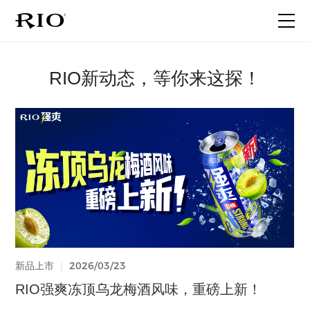
首页
RIO新动态，等你来这探！
关于RIO
产品家族
最新动态
联系我们
2026/06/18
2026/05/20
2026/03/23
2026/03/23
2025/12/30
2025/08/05
2025/05/30
2025/06/25
2026/06/18
2025/06/17
2026/01/27
2025/06/17
代言人官宣
品牌事件
品牌事件
新品上市
新品上市
代言人官宣
品牌事件
新品上市
品牌事件
新品上市
代言人官宣
品牌事件
|
|
|
|
|
|
|
|
|
|
|
|
晚9点，微醺中 | 看子枫如何演绎微醺
一个人的旅行，就很微醺啊！
强爽520｜给真心话一个台阶
RIO强爽冻顶乌龙梅酒风味，重磅上新！
不藏了！RIO微醺「柚柚清茶」 全新上市
What？听说闫妮被张兴朝“绑走”了…
关于提前实施新版食品安全国家标准的声明
RIO轻享全新上市｜12度花果香，和闺蜜的小
工厂揭秘 | 一粒玉米是怎么变成强爽的？
全新微醺果冻酒！前所未有的体验！
晚9点，微醺中 | 看子枫如何演绎微醺
一个人的旅行，就很微醺啊！
酒