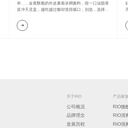
，
串……金黄酥脆的外皮裹着浓稠酱料，咬一口油脂香
直冲天灵盖，越吃越过瘾却觉得腻口，别急，选择冰
透的 RIO 清爽来搭配炸物刚刚好！
因
合
开罐瞬间，细密气泡“呲”地炸开，阳光玫瑰葡萄味的
清甜窜进鼻腔，先是果香的清甜，再是气泡在舌尖跳
升
跃的爽口，油腻感瞬间被冲散，0糖轻负担，只想再
连啃三块蒜香、甜辣双拼炸鸡。
O
5度的酒精度刚刚好，不过分上头，左手热乎炸鸡，
右手RIO清爽，辛辣、酥脆、清甜、爽口在嘴里碰
撞！临走时朋友顺手拿了两罐：“下次还选这个，配
炸鸡简直是绝配，清爽又不抢味！”
关于RIO
产品家
公司概况
RIO微
品牌理念
RIO清
发展历程
RIO强