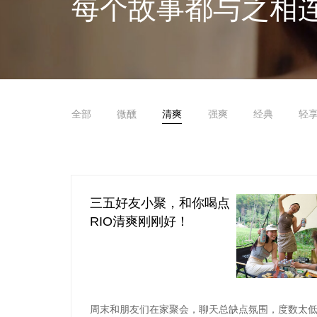
每个故事都与之相
全部
微醺
清爽
强爽
经典
轻
三五好友小聚，和你喝点
RIO清爽刚刚好！
周末和朋友们在家聚会，聊天总缺点氛围，度数太