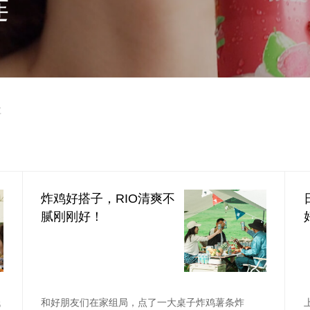
连
享
炸鸡好搭子，RIO清爽不
腻刚刚好！
低
和好朋友们在家组局，点了一大桌子炸鸡薯条炸