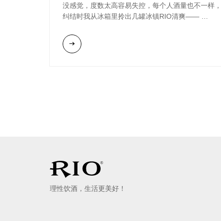
没感觉，度数太高容易失控，每个人酒量也不一样
纠结时我从冰箱里拎出几罐冰镇RIO清爽——
“这才是小聚该喝的！5度刚刚好，聊到兴头时不会
为喝太猛上头，也不会完全没感觉，果味和酒味融
得很好，清甜不齁腻，好喝易入口”，朋友一把抢过
去，白桃味的气泡在鼻尖萦绕，思绪随着气泡慢慢
腾，话匣子仿佛在开罐瞬间被同步开启。
不知不觉天色已黑，我们碰杯大笑：“下次小聚，RI
清爽必须C位！”朋友间的小聚，就该像 RIO 清爽这
样，平衡轻盈，畅谈刚刚好！
理性饮酒，生活更美好！