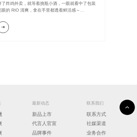
好了炸鸡外卖，就等着挑瓶小酒，一眼就看中了包装
亮眼的 RIO 清爽，拿在手里都透着鲜活感～
拉开拉环，气泡滋滋往上冒，甜润的荔枝香直接“跳”
出来，5度刚刚好，不冲不烈，果香的清甜混着气泡
的爽口，搭配油腻的炸鸡刚刚好。
窝在沙发里刷喜欢的剧，和朋友吐槽工作的琐碎，选
择一款喜欢的小酒，工作一天的紧绷状态慢下来。这
才是下班最想有的样子，一罐 RIO 清爽，一群合拍
的朋友，一段惬意时光～
族
最新动态
联系我们
醺
新品上市
联系方式
爽
代言人官宣
社媒渠道
爽
品牌事件
业务合作