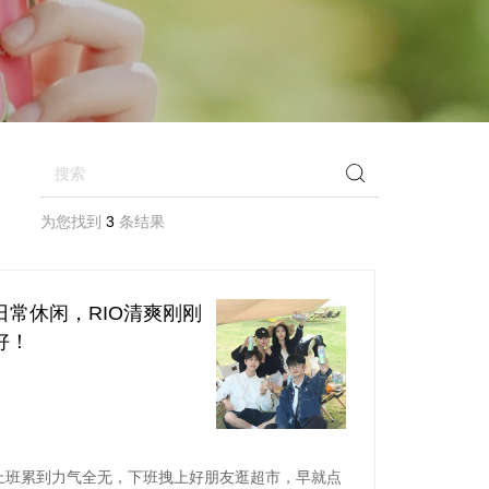
为您找到
3
条结果
日常休闲，RIO清爽刚刚
好！
上班累到力气全无，下班拽上好朋友逛超市，早就点