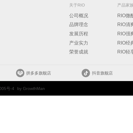
关于RIO
产品家
公司概况
RIO微
品牌理念
RIO清
发展历程
RIO强
产业实力
RIO经
荣誉成就
RIO轻
拼多多旗舰店
抖音旗舰店
005号-4
by GrowthMan