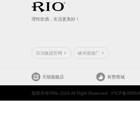
理性饮酒，生活更美好！
百润集团官网
崃州蒸馏厂
天猫旗舰店
有赞商城
版权所有©Rio 2026 All Right Reserved
沪ICP备09054